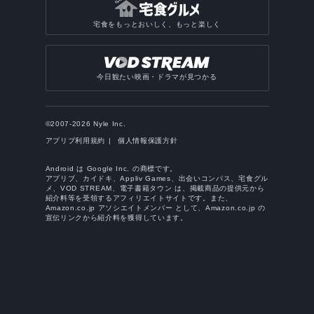
宅食をもっとおいしく、もっと楽しく
今日観たい映画・ドラマが見つかる
©2007-2026 Nyle Inc.
アプリブ利用規約
個人情報保護方針
Android は Google Inc. の商標です。
アプリブ、カイドキ、Appliv Games、出会いコンパス、宅食グル
メ、VOD STREAM、電子書籍タウン は、掲載商品の提供元から
紹介料等を受領するアフィリエイトサイトです。また、
Amazon.co.jp アソシエイトメンバー として、Amazon.co.jp の
宣伝リンクから紹介料を獲得しています。