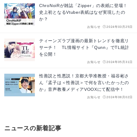
ChroNoiRが雑誌「Zipper」の表紙に登場！
史上初となるVtuber表紙はなぜ実現したの
か？
お知らせ
2024年03月25日
ティーンズラブ漫画の最新トレンドを徹底リ
サーチ！ TL情報サイト『Qunn』でTL統計
を公開！
お知らせ
2024年05月31日
性善説と性悪説！京都大学准教授・福谷彬さ
ん『孟子は＜性善説＞で何を言いたかったの
か』音声教養メディアVOOXにて配信中！
お知らせ
2024年08月02日
ニュースの新着記事