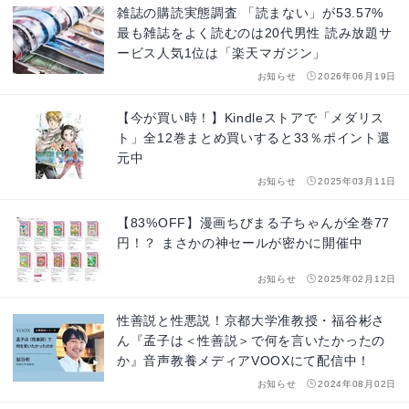
雑誌の購読実態調査 「読まない」が53.57%
最も雑誌をよく読むのは20代男性 読み放題サ
ービス人気1位は「楽天マガジン」
お知らせ
2026年06月19日
【今が買い時！】Kindleストアで「メダリス
ト」全12巻まとめ買いすると33％ポイント還
元中
お知らせ
2025年03月11日
【83%OFF】漫画ちびまる子ちゃんが全巻77
円！？ まさかの神セールが密かに開催中
お知らせ
2025年02月12日
性善説と性悪説！京都大学准教授・福谷彬さ
ん『孟子は＜性善説＞で何を言いたかったの
か』音声教養メディアVOOXにて配信中！
お知らせ
2024年08月02日