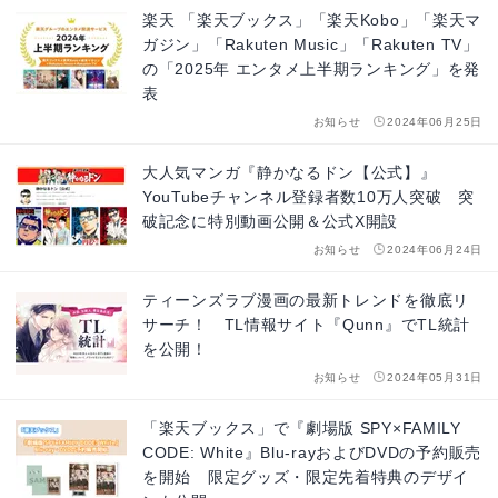
楽天 「楽天ブックス」「楽天Kobo」「楽天マ
ガジン」「Rakuten Music」「Rakuten TV」
の「2025年 エンタメ上半期ランキング」を発
表
お知らせ
2024年06月25日
大人気マンガ『静かなるドン【公式】』
YouTubeチャンネル登録者数10万人突破 突
破記念に特別動画公開＆公式X開設
お知らせ
2024年06月24日
ティーンズラブ漫画の最新トレンドを徹底リ
サーチ！ TL情報サイト『Qunn』でTL統計
を公開！
お知らせ
2024年05月31日
「楽天ブックス」で『劇場版 SPY×FAMILY
CODE: White』Blu-rayおよびDVDの予約販売
を開始 限定グッズ・限定先着特典のデザイ