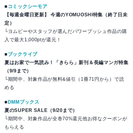
■
コミックシーモア
【毎週金曜日更新】 今週のYOMUOSHI特集（終了日未
定）
└ヨムビーやスタッフが選んだパワープッシュ作品の購
入で最大1,000ptが還元！
■
ブックライブ
夏はお家で一気読み！「きらら」新刊＆長編マンガ特集
（9/9まで）
└期間中、対象作品が無料&値引（1冊71円から）で読
める
■
DMMブックス
夏のSUPER SALE（9/20まで）
└期間中、対象作品が全巻70%還元他お得なクーポンが
もらえる