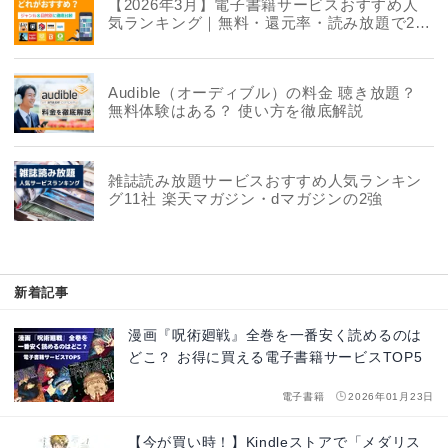
【2026年3月】電子書籍サービスおすすめ人
気ランキング｜無料・還元率・読み放題で22
社を徹底比較
Audible（オーディブル）の料金 聴き放題？
無料体験はある？ 使い方を徹底解説
雑誌読み放題サービスおすすめ人気ランキン
グ11社 楽天マガジン・dマガジンの2強
新着記事
漫画『呪術廻戦』全巻を一番安く読めるのは
どこ？ お得に買える電子書籍サービスTOP5
電子書籍
2026年01月23日
【今が買い時！】Kindleストアで「メダリス