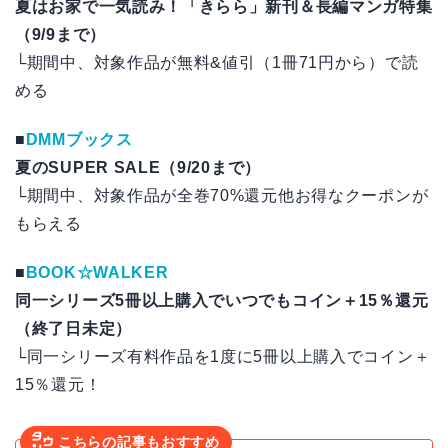
夏はお家で一気読み！「きらら」新刊＆長編マンガ特集
（9/9まで）
└期間中、対象作品が無料&値引（1冊71円から）で読
める
■
DMMブックス
夏のSUPER SALE（9/20まで）
└期間中、対象作品が全巻70%還元他お得なクーポンが
もらえる
■
BOOK☆WALKER
同一シリーズ5冊以上購入でいつでもコイン＋15％還元
（終了日未定）
└同一シリーズ有料作品を1度に5冊以上購入でコイン＋
15％還元！
こちらの記事もおすすめ