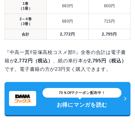
1巻
693円
650円
（1冊）
2～4巻
693円
715円
（3冊）
2,772円
2,795円
合計
『中高一貫!!笹塚高校コスメ部!!』全巻の合計は電子書
籍が
2,772円（税込）
、紙の単行本が
2,795円（税込）
です。電子書籍の方が23円安く購入できます。
70％OFFクーポン配布中！
お得にマンガを読む