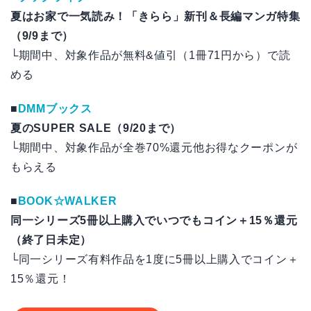
夏はお家で一気読み！「きらら」新刊＆長編マンガ特集
（9/9まで）
└期間中、対象作品が無料&値引（1冊71円から）で読
める
■
DMMブックス
夏のSUPER SALE（9/20まで）
└期間中、対象作品が全巻70%還元他お得なクーポンが
もらえる
■
BOOK☆WALKER
同一シリーズ5冊以上購入でいつでもコイン＋15％還元
（終了日未定）
└同一シリーズ有料作品を1度に5冊以上購入でコイン＋
15％還元！