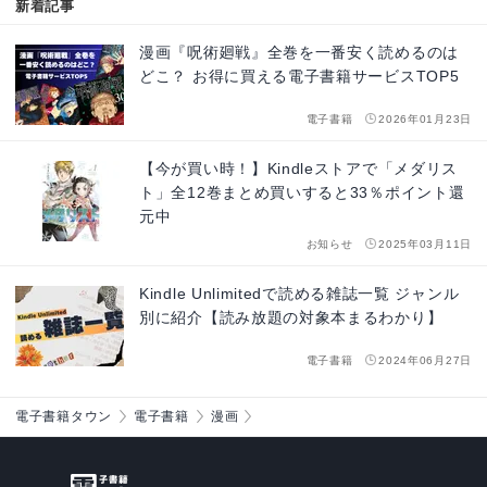
新着記事
漫画『呪術廻戦』全巻を一番安く読めるのは
どこ？ お得に買える電子書籍サービスTOP5
電子書籍
2026年01月23日
【今が買い時！】Kindleストアで「メダリス
ト」全12巻まとめ買いすると33％ポイント還
元中
お知らせ
2025年03月11日
Kindle Unlimitedで読める雑誌一覧 ジャンル
別に紹介【読み放題の対象本まるわかり】
電子書籍
2024年06月27日
電子書籍タウン
電子書籍
漫画