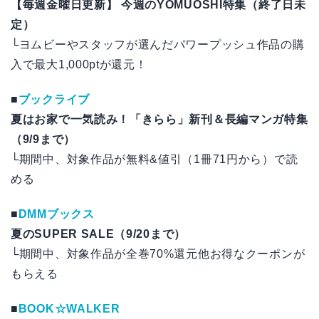
【毎週金曜日更新】 今週のYOMUOSHI特集（終了日未
定）
└ヨムビーやスタッフが選んだパワープッシュ作品の購
入で最大1,000ptが還元！
■
ブックライブ
夏はお家で一気読み！「きらら」新刊＆長編マンガ特集
（9/9まで）
└期間中、対象作品が無料&値引（1冊71円から）で読
める
■
DMMブックス
夏のSUPER SALE（9/20まで）
└期間中、対象作品が全巻70%還元他お得なクーポンが
もらえる
■
BOOK☆WALKER