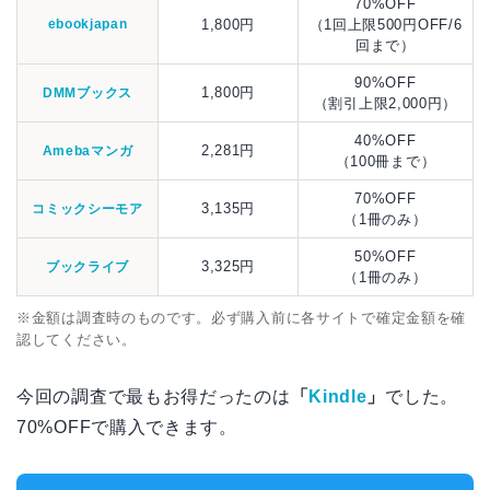
70%OFF
ebookjapan
1,800円
（1回上限500円OFF/6
回まで）
90%OFF
1,800円
DMMブックス
（割引上限2,000円）
40%OFF
2,281円
Amebaマンガ
（100冊まで）
70%OFF
3,135円
コミックシーモア
（1冊のみ）
50%OFF
3,325円
ブックライブ
（1冊のみ）
※金額は調査時のものです。必ず購入前に各サイトで確定金額を確
認してください。
今回の調査で最もお得だったのは
「
Kindle
」
でした。
70%OFFで購入できます。