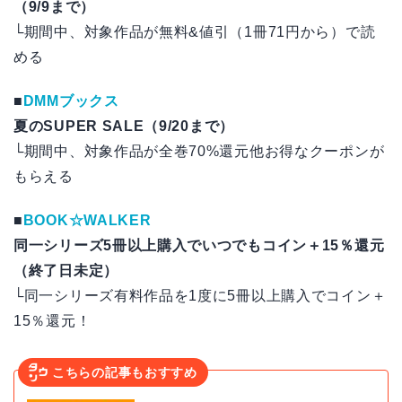
（9/9まで）
└期間中、対象作品が無料&値引（1冊71円から）で読
める
■
DMMブックス
夏のSUPER SALE（9/20まで）
└期間中、対象作品が全巻70%還元他お得なクーポンが
もらえる
■
BOOK☆WALKER
同一シリーズ5冊以上購入でいつでもコイン＋15％還元
（終了日未定）
└同一シリーズ有料作品を1度に5冊以上購入でコイン＋
15％還元！
こちらの記事もおすすめ