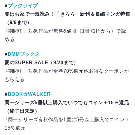
■
ブックライブ
夏はお家で一気読み！「きらら」新刊＆長編マンガ特集
（9/9まで）
└期間中、対象作品が無料&値引（1冊71円から）で読
める
■
DMMブックス
夏のSUPER SALE（9/20まで）
└期間中、対象作品が全巻70%還元他お得なクーポンが
もらえる
■
BOOK☆WALKER
同一シリーズ5冊以上購入でいつでもコイン＋15％還元
（終了日未定）
└同一シリーズ有料作品を1度に5冊以上購入でコイン＋
15％還元！