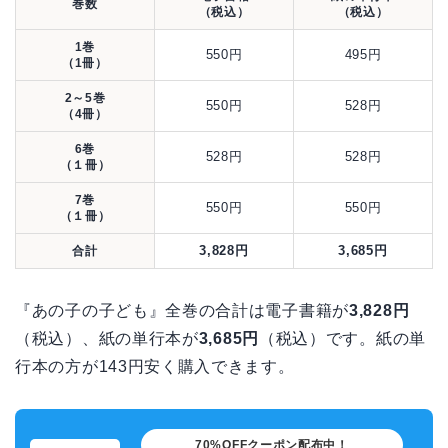
巻数
（税込）
（税込）
1巻
550円
495円
（1冊）
2～5巻
550円
528円
（4冊）
6巻
528円
528円
（１冊）
7巻
550円
550円
（１冊）
3,828円
3,685円
合計
『あの子の子ども』全巻の合計は電子書籍が
3,828円
（税込）、紙の単行本が
3,685円
（税込）です。紙の単
行本の方が143円安く購入できます。
70%OFFクーポン配布中！