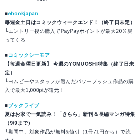
■
ebookjapan
毎週金土日はコミックウィークエンド！（終了日未定）
└エントリー後の購入でPayPayポイントが最大20％戻
ってくる
■
コミックシーモア
【毎週金曜日更新】 今週のYOMUOSHI特集（終了日未
定）
└ヨムビーやスタッフが選んだパワープッシュ作品の購
入で最大1,000ptが還元！
■
ブックライブ
夏はお家で一気読み！「きらら」新刊＆長編マンガ特集
（9/9まで）
└期間中、対象作品が無料&値引（1冊71円から）で読