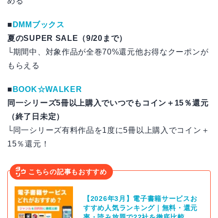
める
■
DMMブックス
夏のSUPER SALE（9/20まで）
└期間中、対象作品が全巻70%還元他お得なクーポンが
もらえる
■
BOOK☆WALKER
同一シリーズ5冊以上購入でいつでもコイン＋15％還元
（終了日未定）
└同一シリーズ有料作品を1度に5冊以上購入でコイン＋
15％還元！
こちらの記事もおすすめ
【2026年3月】電子書籍サービスお
すすめ人気ランキング｜無料・還元
率・読み放題で22社を徹底比較