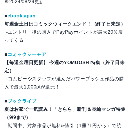
※2024/08/29更新
■
ebookjapan
毎週金土日はコミックウィークエンド！（終了日未定）
└エントリー後の購入でPayPayポイントが最大20％戻
ってくる
■
コミックシーモア
【毎週金曜日更新】 今週のYOMUOSHI特集（終了日未
定）
└ヨムビーやスタッフが選んだパワープッシュ作品の購
入で最大1,000ptが還元！
■
ブックライブ
夏はお家で一気読み！「きらら」新刊＆長編マンガ特集
（9/9まで）
└期間中、対象作品が無料&値引（1冊71円から）で読