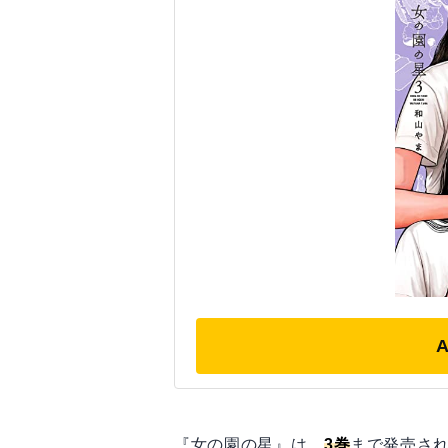
『女の園の星』は、
3巻
まで発売さ