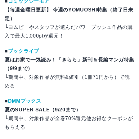
■
コミックシーモア
【毎週金曜日更新】 今週のYOMUOSHI特集（終了日未
定）
└ヨムビーやスタッフが選んだパワープッシュ作品の購
入で最大1,000ptが還元！
■
ブックライブ
夏はお家で一気読み！「きらら」新刊＆長編マンガ特集
（9/9まで）
└期間中、対象作品が無料&値引（1冊71円から）で読
める
■
DMMブックス
夏のSUPER SALE（9/20まで）
└期間中、対象作品が全巻70%還元他お得なクーポンが
もらえる