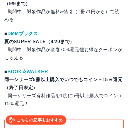
（9/9まで）
└期間中、対象作品が無料&値引（1冊71円から）で読
める
■
DMMブックス
夏のSUPER SALE（9/20まで）
└期間中、対象作品が全巻70%還元他お得なクーポンが
もらえる
■
BOOK☆WALKER
同一シリーズ5冊以上購入でいつでもコイン＋15％還元
（終了日未定）
└同一シリーズ有料作品を1度に5冊以上購入でコイン＋
15％還元！
こちらの記事もおすすめ