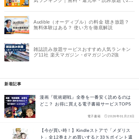
気ランキング｜無料・還元率・読み放題で22
社を徹底比較
Audible（オーディブル）の料金 聴き放題？
無料体験はある？ 使い方を徹底解説
雑誌読み放題サービスおすすめ人気ランキン
グ11社 楽天マガジン・dマガジンの2強
新着記事
漫画『呪術廻戦』全巻を一番安く読めるのは
どこ？ お得に買える電子書籍サービスTOP5
電子書籍
2026年01月23日
【今が買い時！】Kindleストアで「メダリス
ト」全12巻まとめ買いすると33％ポイント還