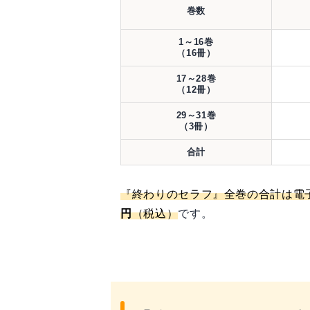
巻数
1～16巻
（16冊）
17～28巻
（12冊）
29～31巻
（3冊）
合計
『終わりのセラフ』全巻の合計は電
円
（税込）
です。