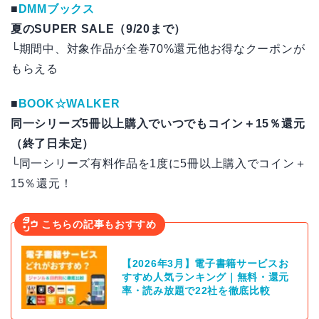
■
DMMブックス
夏のSUPER SALE（9/20まで）
└期間中、対象作品が全巻70%還元他お得なクーポンが
もらえる
■
BOOK☆WALKER
同一シリーズ5冊以上購入でいつでもコイン＋15％還元
（終了日未定）
└同一シリーズ有料作品を1度に5冊以上購入でコイン＋
15％還元！
こちらの記事もおすすめ
【2026年3月】電子書籍サービスお
すすめ人気ランキング｜無料・還元
率・読み放題で22社を徹底比較