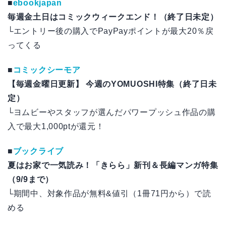
■
ebookjapan
毎週金土日はコミックウィークエンド！（終了日未定）
└エントリー後の購入でPayPayポイントが最大20％戻
ってくる
■
コミックシーモア
【毎週金曜日更新】 今週のYOMUOSHI特集（終了日未
定）
└ヨムビーやスタッフが選んだパワープッシュ作品の購
入で最大1,000ptが還元！
■
ブックライブ
夏はお家で一気読み！「きらら」新刊＆長編マンガ特集
（9/9まで）
└期間中、対象作品が無料&値引（1冊71円から）で読
める