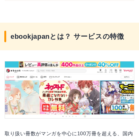
試し読みできる無料まんがは18,000冊超え
綺麗な画質でマンガを読める
ebookjapanだけ！ リアルな本棚を再現できる背表
ebookjapanとは？ サービスの特徴
紙機能
ebookjapanを利用するデメリット3つ
漫画・ラノベ以外の取り扱いが少ない
アプリ版はPayPay残高の支払いができない
クレジットカードがないとアダルト作品を購入でき
ない
ebookjapanの使い方は？ 登録・解約の方法
ebookjapanのおすすめ人気5作品
ebookjapanと他社の電子書籍サービス比較
取り扱い冊数がマンガを中心に100万冊を超える、国内
ebookjapanのよくある質問【Q＆A】