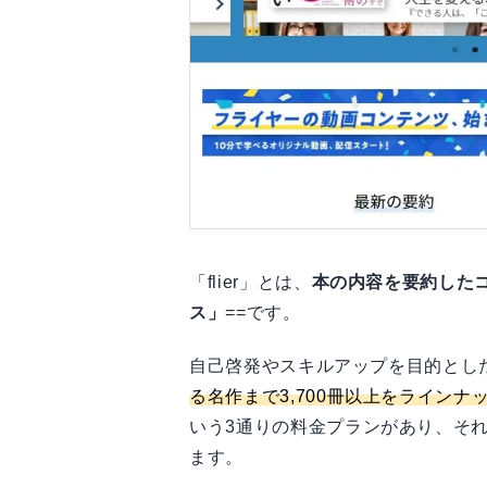
新しいコンテンツが増える
「filer」と併せて使いたい！
「flier」とは、
本の内容を要約した
ス」
==です。
自己啓発やスキルアップを目的とし
る名作まで3,700冊以上をラインナ
いう3通りの料金プランがあり、そ
ます。