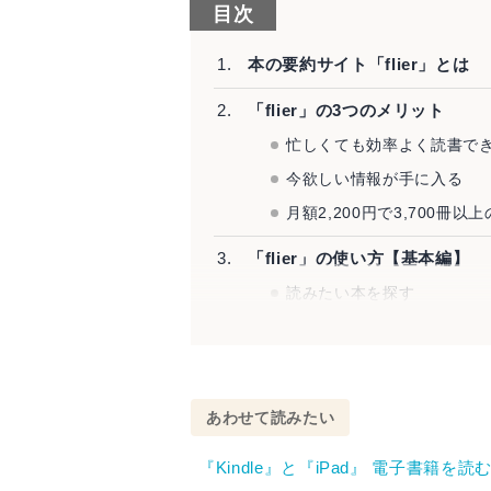
目次
本の要約サイト「flier」とは
「flier」の3つのメリット
忙しくても効率よく読書で
今欲しい情報が手に入る
月額2,200円で3,700冊
「flier」の使い方【基本編】
読みたい本を探す
要約を文章で読む
要約を音声で聞く
本を購入する
あわせて読みたい
「flier」の料金プラン
『Kindle』と『iPad』 電子書籍
「flier」で読める本のライン