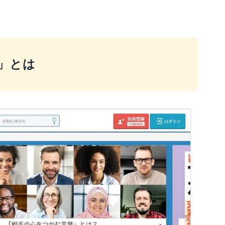
r」とは
い
っていない
る
に活用
なる気づきを得る