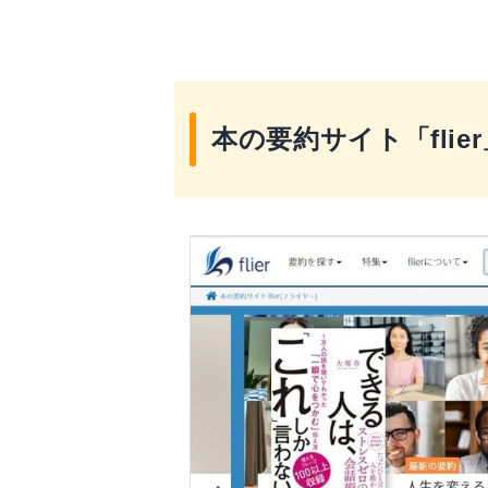
人気コンテンツの一例
「flier」の注意点
あくまでも「要約」である
本の要約サイト「flie
オフラインでは利用できな
小説などはほとんど取り扱
「flier」の使い方【応用編】
1つのカテゴリーを深掘りす
一度読んだ本の再チェック
要約から読みたい本を探す
「学びメモ」の活用でさら
「flier」のよくある疑問集
退会・解約の方法は？
利用端末数に制限はある？