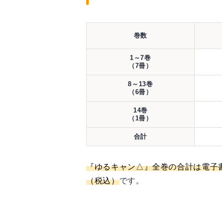
巻数
1～7巻
（7冊）
8～13巻
（6冊）
14巻
（1冊）
合計
『ゆるキャン△』全巻の合計は電子
（税込）
です。