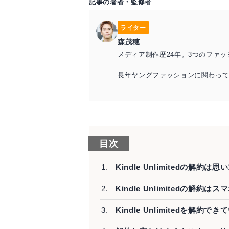
記事の著者・監修者
ライター
森茂穂
メディア制作歴24年。3つのファ
長年ヤングファッションに関わっ
ている。
>>> Wikipedia
>>> Instagram
>>> X（Twitter）
目次
Kindle Unlimitedの
Kindle Unlimitedの
Kindle Unlimitedを